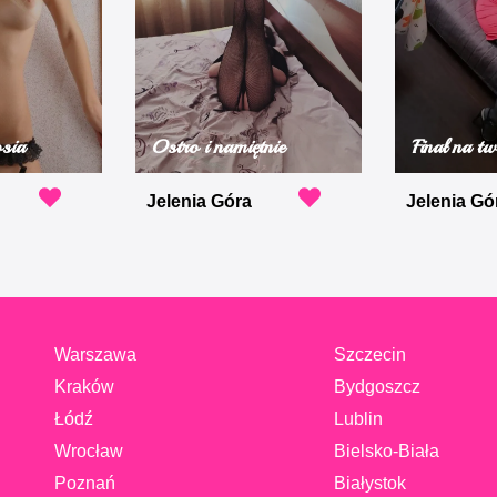
sia
Ostro i namiętnie
Finał na t
Jelenia Góra
Jelenia Gó
Warszawa
Szczecin
Kraków
Bydgoszcz
Łódź
Lublin
Wrocław
Bielsko-Biała
Poznań
Białystok