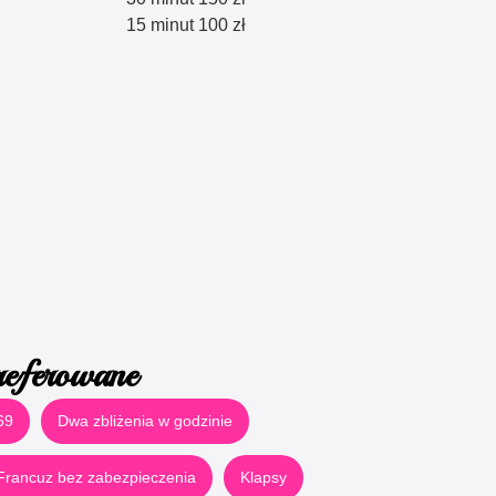
15 minut 100 zł
referowane
69
Dwa zbliżenia w godzinie
Francuz bez zabezpieczenia
Klapsy