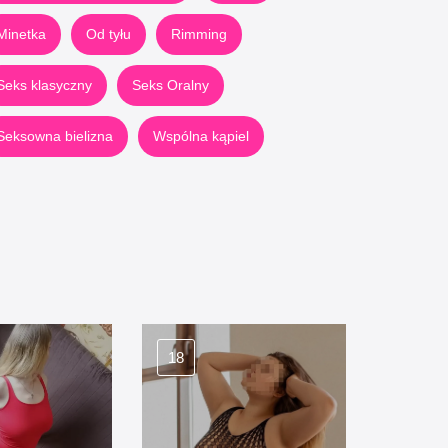
Minetka
Od tyłu
Rimming
Seks klasyczny
Seks Oralny
Seksowna bielizna
Wspólna kąpiel
18