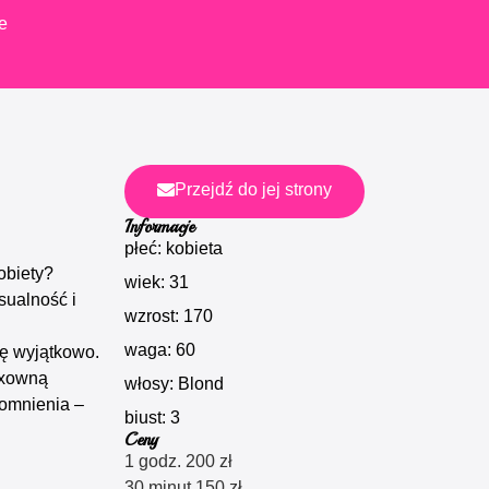
e
Przejdź do jej strony
Informacje
płeć: kobieta
obiety?
wiek: 31
sualność i
wzrost: 170
waga: 60
dę wyjątkowo.
exowną
włosy: Blond
pomnienia –
biust: 3
Ceny
1 godz. 200 zł
30 minut 150 zł