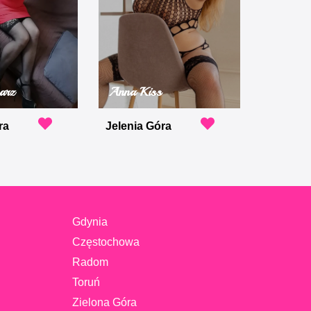
warz
Anna Kiss
ra
Jelenia Góra
Gdynia
Częstochowa
Radom
Toruń
Zielona Góra