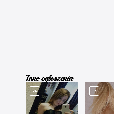
Inne ogłoszenia
24
27