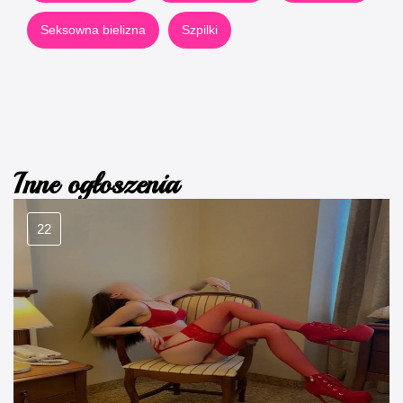
Seksowna bielizna
Szpilki
Inne ogłoszenia
22