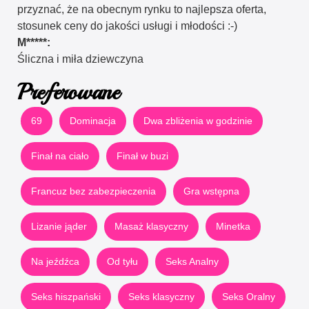
przyznać, że na obecnym rynku to najlepsza oferta,
stosunek ceny do jakości usługi i młodości :-)
M*****:
Śliczna i miła dziewczyna
Preferowane
69
Dominacja
Dwa zbliżenia w godzinie
Finał na ciało
Finał w buzi
Francuz bez zabezpieczenia
Gra wstępna
Lizanie jąder
Masaż klasyczny
Minetka
Na jeźdźca
Od tyłu
Seks Analny
Seks hiszpański
Seks klasyczny
Seks Oralny