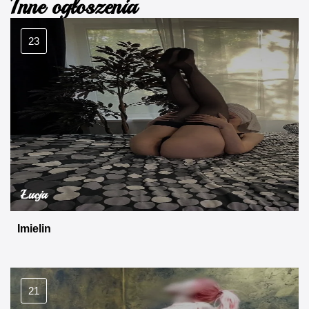
Inne ogłoszenia
23
Łucja
Imielin
21