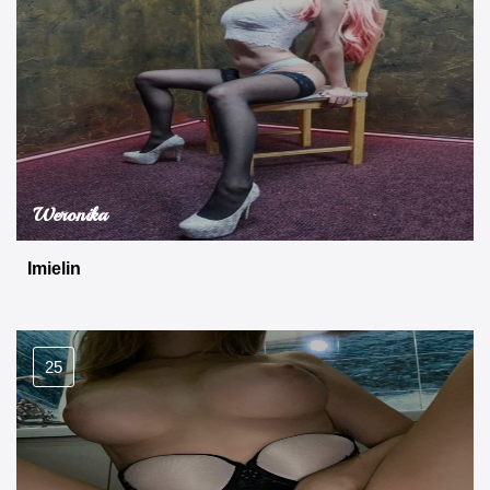
Weronika
Imielin
25