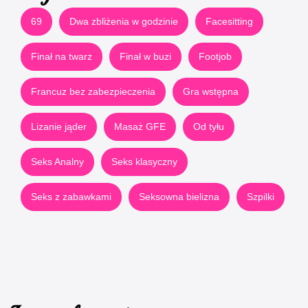
69
Dwa zbliżenia w godzinie
Facesitting
Finał na twarz
Finał w buzi
Footjob
Francuz bez zabezpieczenia
Gra wstępna
Lizanie jąder
Masaż GFE
Od tyłu
Seks Analny
Seks klasyczny
Seks z zabawkami
Seksowna bielizna
Szpilki