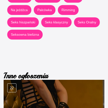
Na jeźdźca
Palcówka
Rimming
Seks hiszpański
Seks klasyczny
Seks Oralny
Seksowna bielizna
Inne ogłoszenia
22