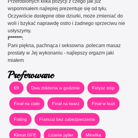
Przerobionych kilka pozycji z czego jak już
wspomniałem najlepiej prezentuje się od tyłu.
Oczywiście dostępne obie dziurki, może zmieniać do
woli i bzykać naprawdę ostro i żadnego sprzeciwu nie
usłyszymy.
I*******:
Pani piękna, pachnąca i seksowna .polecam masaz
prostaty w Jej wykonaniu - najlepszy orgazm jaki
miałem
Preferowane
69
Dwa zbliżenia w godzinie
Fetysz stóp
Finał na ciało
Finał na twarz
Finał w buzi
Fisting
Francuz bez zabezpieczenia
Klimat GFE
Lizanie jąder
Minetka