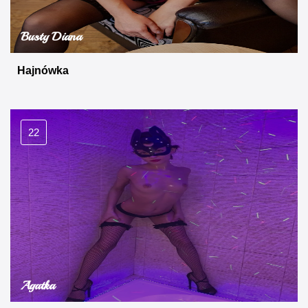
Busty Diana
Hajnówka
22
Agatka