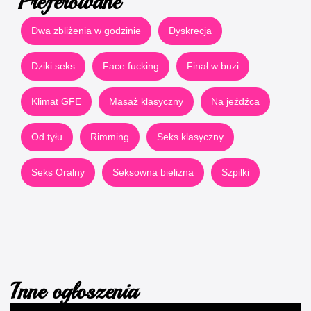
Preferowane
Dwa zbliżenia w godzinie
Dyskrecja
Dziki seks
Face fucking
Finał w buzi
Klimat GFE
Masaż klasyczny
Na jeźdźca
Od tyłu
Rimming
Seks klasyczny
Seks Oralny
Seksowna bielizna
Szpilki
Inne ogłoszenia