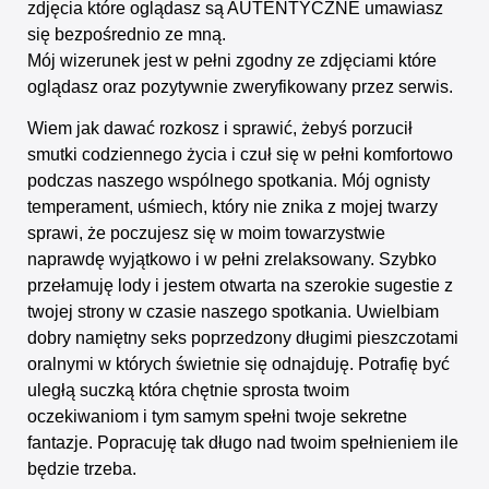
zdjęcia które oglądasz są AUTENTYCZNE umawiasz
się bezpośrednio ze mną.
Mój wizerunek jest w pełni zgodny ze zdjęciami które
oglądasz oraz pozytywnie zweryfikowany przez serwis.
Wiem jak dawać rozkosz i sprawić, żebyś porzucił
smutki codziennego życia i czuł się w pełni komfortowo
podczas naszego wspólnego spotkania. Mój ognisty
temperament, uśmiech, który nie znika z mojej twarzy
sprawi, że poczujesz się w moim towarzystwie
naprawdę wyjątkowo i w pełni zrelaksowany. Szybko
przełamuję lody i jestem otwarta na szerokie sugestie z
twojej strony w czasie naszego spotkania. Uwielbiam
dobry namiętny seks poprzedzony długimi pieszczotami
oralnymi w których świetnie się odnajduję. Potrafię być
uległą suczką która chętnie sprosta twoim
oczekiwaniom i tym samym spełni twoje sekretne
fantazje. Popracuję tak długo nad twoim spełnieniem ile
będzie trzeba.