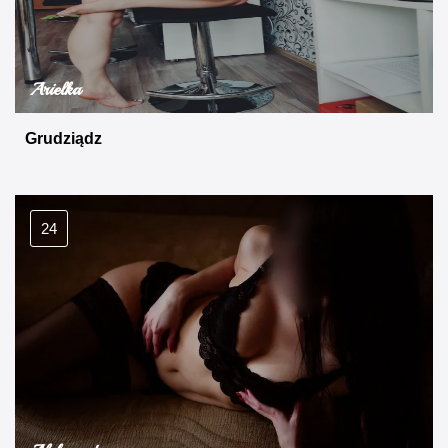
Arielka
Grudziądz
24