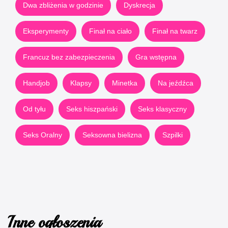
Dwa zbliżenia w godzinie
Dyskrecja
Eksperymenty
Finał na ciało
Finał na twarz
Francuz bez zabezpieczenia
Gra wstępna
Handjob
Klapsy
Minetka
Na jeźdźca
Od tyłu
Seks hiszpański
Seks klasyczny
Seks Oralny
Seksowna bielizna
Szpilki
Inne ogłoszenia