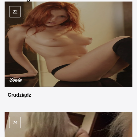
22
Sonia
Grudziądz
24