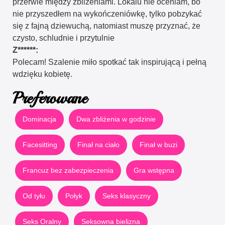
przerwie między zblizeniami. Lokalu nie oceniam, bo
nie przyszedłem na wykończeniówkę, tylko pobzykać
się z fajną dziewuchą, natomiast muszę przyznać, że
czysto, schludnie i przytulnie
Z******:
Polecam! Szalenie miło spotkać tak inspirującą i pełną
wdzięku kobietę.
Preferowane
Dominacja
Dwa zbliżenia w godzinie
Facesitting
Finał na ciało
Finał w buzi
Francuz bez zabezpieczenia
Gra wstępna
Od tyłu
Połyk
Seks klasyczny
Seks Oralny
Seksowna bielizna