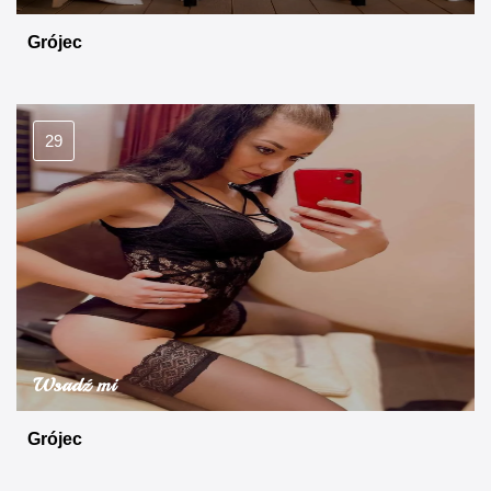
Grójec
29
Wsadź mi
Grójec