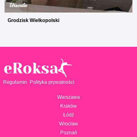
Urszula
Grodzisk Wielkopolski
Regulamin
Polityka prywatności
Warszawa
Kraków
Łódź
Wrocław
Poznań