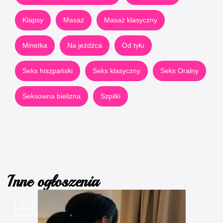
Klapsy
Masaż
Masaż klasyczny
Minetka
Na jeźdźca
Od tyłu
Seks hiszpański
Seks klasyczny
Seks Oralny
Seksowna bielizna
Szpilki
Inne ogłoszenia
32