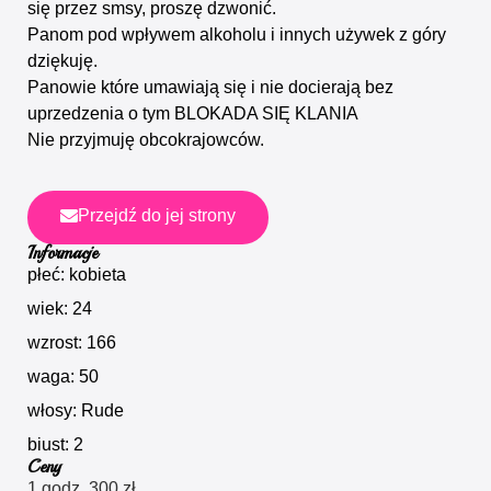
się przez smsy, proszę dzwonić.
Panom pod wpływem alkoholu i innych używek z góry
dziękuję.
Panowie które umawiają się i nie docierają bez
uprzedzenia o tym BLOKADA SIĘ KLANIA
Nie przyjmuję obcokrajowców.
Przejdź do jej strony
Informacje
płeć: kobieta
wiek: 24
wzrost: 166
waga: 50
włosy: Rude
biust: 2
Ceny
1 godz. 300 zł