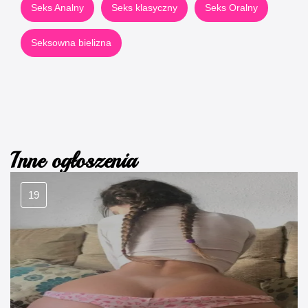
Seks Analny
Seks klasyczny
Seks Oralny
Seksowna bielizna
Inne ogłoszenia
19