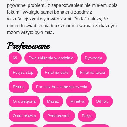
prywatne, problemu z zaparkowaniem nie miałem, opis
lokum i wyglądu samej bohaterki zgodny z
wcześniejszymi wypowiedziami. Dodać należy, że
mimo doświadczenia brak zmanierowania i za każdym
razem wizyta była miła.
Preferowane
69
Dwa zbliżenia w godzinie
Dyskrecja
Fetysz stóp
Finał na ciało
Finał na twarz
Fisting
Francuz bez zabezpieczenia
Gra wstępna
Masaż
Minetka
Od tyłu
Ostre słówka
Podduszanie
Połyk