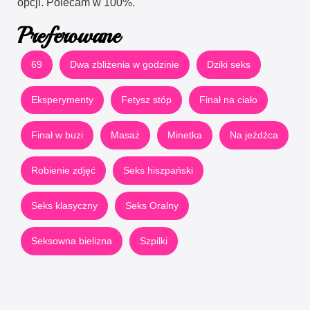
opcji. Polecam w 100%.
Preferowane
69
Dwa zbliżenia w godzinie
Dziki seks
Eksperymenty
Fetysz stóp
Finał na ciało
Finał w buzi
Masaż
Minetka
Na jeźdźca
Robienie zdjęć
Seks hiszpański
Seks klasyczny
Seks Oralny
Seksowna bielizna
Szpilki