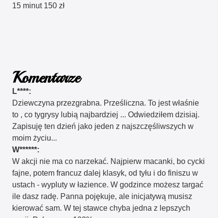
15 minut 150 zł
Komentarze
L****:
Dziewczyna przezgrabna. Prześliczna. To jest właśnie
to , co tygrysy lubią najbardziej ... Odwiedziłem dzisiaj.
Zapisuję ten dzień jako jeden z najszczęśliwszych w
moim życiu...
W******:
W akcji nie ma co narzekać. Najpierw macanki, bo cycki
fajne, potem francuz dalej klasyk, od tyłu i do finiszu w
ustach - wypluty w łazience. W godzince możesz targać
ile dasz radę. Panna pojękuje, ale inicjatywą musisz
kierować sam. W tej stawce chyba jedna z lepszych