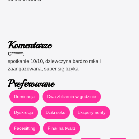
Komentarze
G******:
spotkanie 10/10, dziewczyna bardzo miła i
zaangażowana, super się bzyka
Preferowane
Dominacja
Dwa zbliżenia w godzinie
Dyskrecja
Dziki seks
Eksperymenty
Facesitting
Finał na twarz