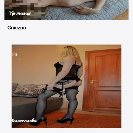
Vip masaż
Gniezno
26
Pieszczoszka