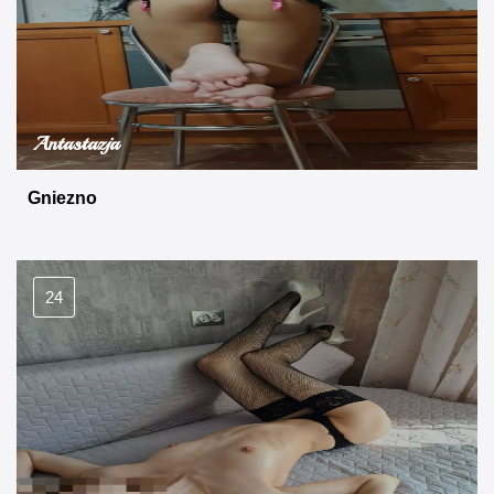
Antastazja
Gniezno
24