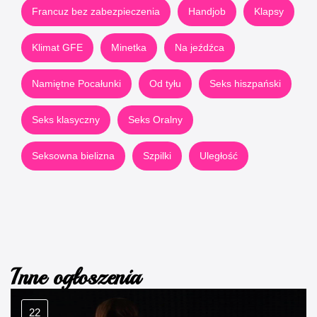
Francuz bez zabezpieczenia
Handjob
Klapsy
Klimat GFE
Minetka
Na jeźdźca
Namiętne Pocałunki
Od tyłu
Seks hiszpański
Seks klasyczny
Seks Oralny
Seksowna bielizna
Szpilki
Uległość
Inne ogłoszenia
22