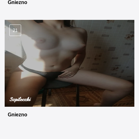
Gniezno
21
Szpileczki
Gniezno