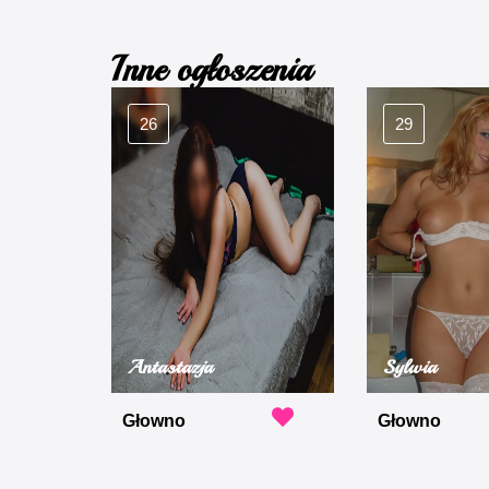
Inne ogłoszenia
26
29
Antastazja
Sylwia
Głowno
Głowno