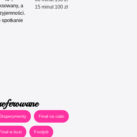
aksowany, a
15 minut 100 zł
zyjemności.
e spotkanie
referowane
Eksperymenty
Finał na ciało
Finał w buzi
Footjob