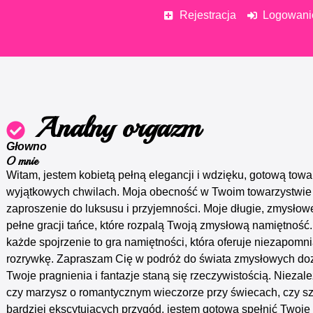
Rejestracja
Logowani
Analny orgazm
Głowno
O mnie
Witam, jestem kobietą pełną elegancji i wdzięku, gotową towa
wyjątkowych chwilach. Moja obecność w Twoim towarzystwie 
zaproszenie do luksusu i przyjemności. Moje długie, zmysłowe
pełne gracji tańce, które rozpalą Twoją zmysłową namiętność.
każde spojrzenie to gra namiętności, która oferuje niezapomn
rozrywkę. Zapraszam Cię w podróż do świata zmysłowych do
Twoje pragnienia i fantazje staną się rzeczywistością. Niezale
czy marzysz o romantycznym wieczorze przy świecach, czy s
bardziej ekscytujących przygód, jestem gotowa spełnić Twoje