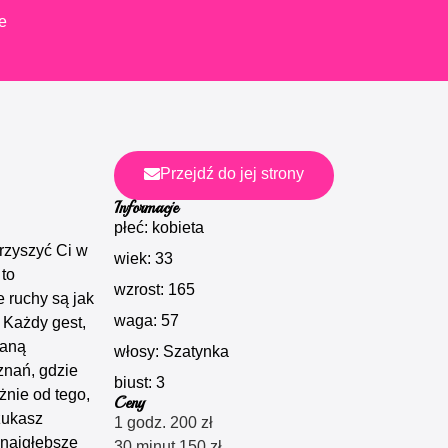
e
Przejdź do jej strony
Informacje
płeć: kobieta
rzyszyć Ci w
wiek: 33
to
wzrost: 165
 ruchy są jak
waga: 57
 Każdy gest,
ianą
włosy: Szatynka
znań, gdzie
biust: 3
żnie od tego,
Ceny
zukasz
1 godz. 200 zł
 najgłębsze
30 minut 150 zł