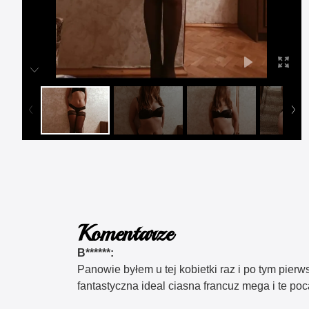
Komentarze
B******:
Panowie byłem u tej kobietki raz i po tym pier
fantastyczna ideal ciasna francuz mega i te po