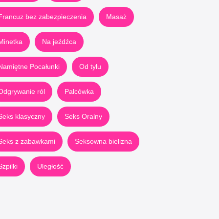
Francuz bez zabezpieczenia
Masaż
Minetka
Na jeźdźca
Namiętne Pocałunki
Od tyłu
Odgrywanie ról
Palcówka
Seks klasyczny
Seks Oralny
Seks z zabawkami
Seksowna bielizna
Szpilki
Uległość