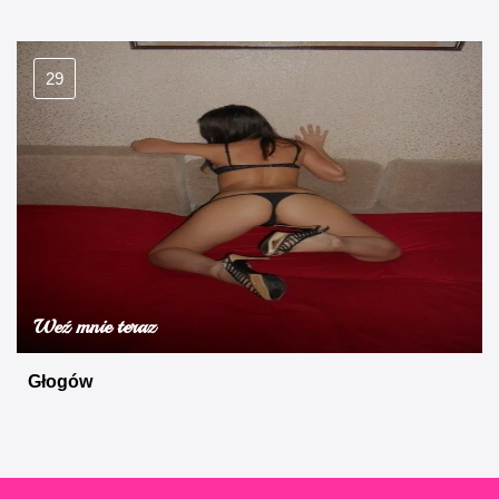
29
Weź mnie teraz
Głogów