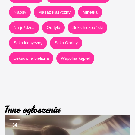
Klapsy
Masaż klasyczny
Minetka
Na jeźdźca
Od tyłu
Seks hiszpański
Seks klasyczny
Seks Oralny
Seksowna bielizna
Wspólna kąpiel
Inne ogłoszenia
34