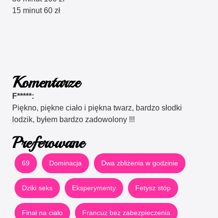
15 minut 60 zł
Komentarze
F*****:
Piękno, piękne ciało i piękna twarz, bardzo słodki
lodzik, byłem bardzo zadowolony !!!
Preferowane
69
Dominacja
Dwa zbliżenia w godzinie
Dziki seks
Eksperymenty
Fetysz stóp
Finał na ciało
Francuz bez zabezpieczenia