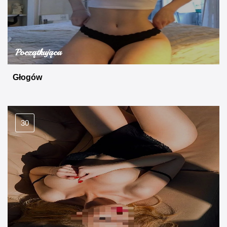
Początkująca
Głogów
30