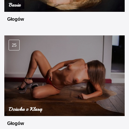
Basia
Głogów
25
Dziwka z Klasą
Głogów