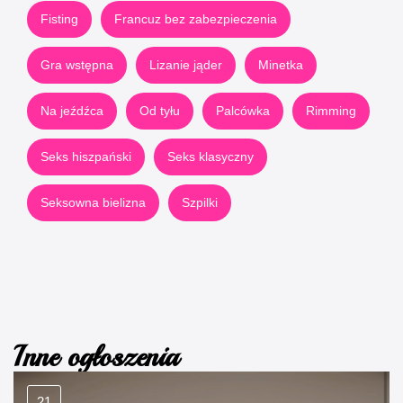
Fisting
Francuz bez zabezpieczenia
Gra wstępna
Lizanie jąder
Minetka
Na jeźdźca
Od tyłu
Palcówka
Rimming
Seks hiszpański
Seks klasyczny
Seksowna bielizna
Szpilki
Inne ogłoszenia
21