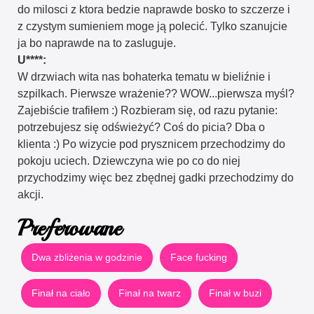
do milosci z ktora bedzie naprawde bosko to szczerze i
z czystym sumieniem moge ją polecić. Tylko szanujcie
ja bo naprawde na to zasluguje.
U****:
W drzwiach wita nas bohaterka tematu w bieliźnie i
szpilkach. Pierwsze wrażenie?? WOW...pierwsza myśl?
Zajebiście trafiłem :) Rozbieram się, od razu pytanie:
potrzebujesz się odświeżyć? Coś do picia? Dba o
klienta :) Po wizycie pod prysznicem przechodzimy do
pokoju uciech. Dziewczyna wie po co do niej
przychodzimy więc bez zbędnej gadki przechodzimy do
akcji.
Preferowane
Dwa zbliżenia w godzinie
Face fucking
Finał na ciało
Finał na twarz
Finał w buzi