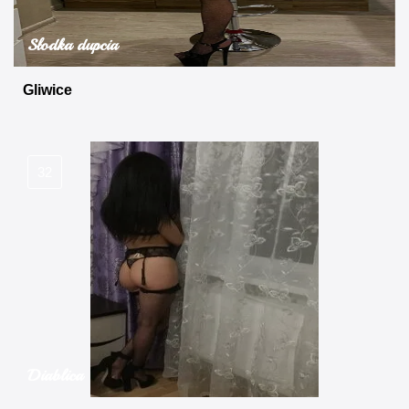
Słodka dupcia
Gliwice
32
Diablica