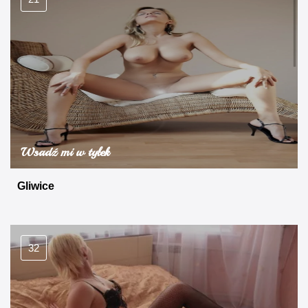
Wsadź mi w tyłek
Gliwice
32