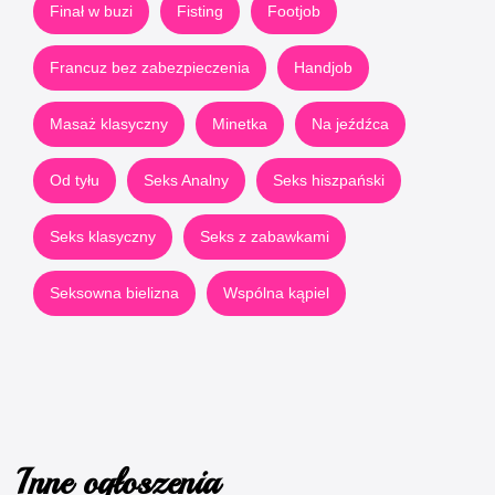
Finał w buzi
Fisting
Footjob
Francuz bez zabezpieczenia
Handjob
Masaż klasyczny
Minetka
Na jeźdźca
Od tyłu
Seks Analny
Seks hiszpański
Seks klasyczny
Seks z zabawkami
Seksowna bielizna
Wspólna kąpiel
Inne ogłoszenia