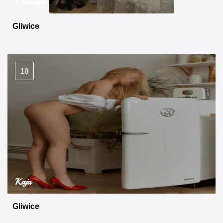
Diablica
Gliwice
18
Kaja
Gliwice