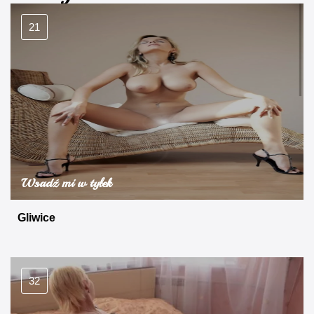
21
Wsadź mi w tyłek
Gliwice
32