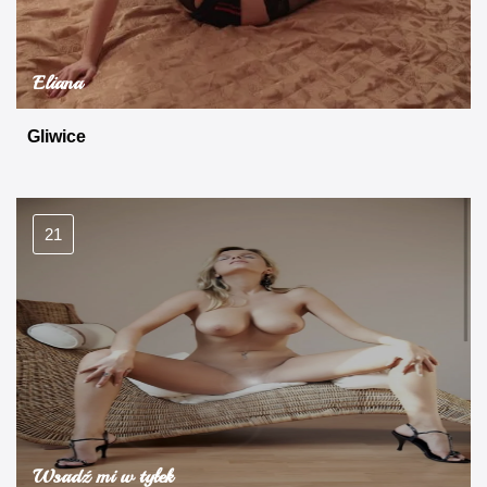
Eliana
Gliwice
21
Wsadź mi w tyłek