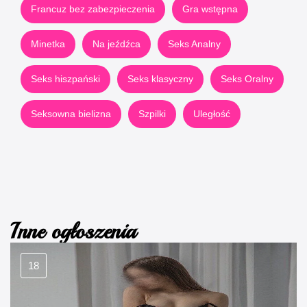
Francuz bez zabezpieczenia
Gra wstępna
Minetka
Na jeźdźca
Seks Analny
Seks hiszpański
Seks klasyczny
Seks Oralny
Seksowna bielizna
Szpilki
Uległość
Inne ogłoszenia
18