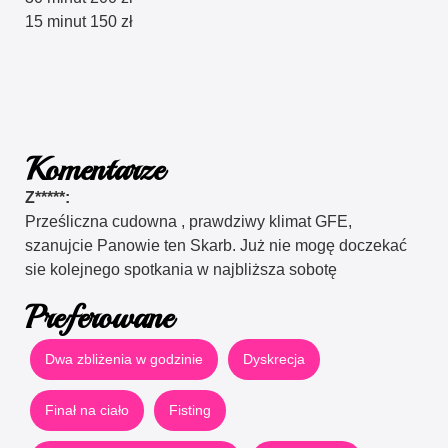
15 minut 150 zł
Komentarze
Z*****:
Prześliczna cudowna , prawdziwy klimat GFE,
szanujcie Panowie ten Skarb. Już nie mogę doczekać
sie kolejnego spotkania w najbliższa sobotę
Preferowane
Dwa zbliżenia w godzinie
Dyskrecja
Finał na ciało
Fisting