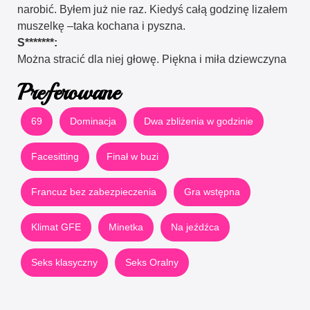
narobić. Byłem już nie raz. Kiedyś całą godzinę lizałem
muszelkę –taka kochana i pyszna.
S*******:
Można stracić dla niej głowę. Piękna i miła dziewczyna
Preferowane
69
Dominacja
Dwa zbliżenia w godzinie
Facesitting
Finał w buzi
Francuz bez zabezpieczenia
Gra wstępna
Klimat GFE
Minetka
Na jeźdźca
Seks klasyczny
Seks Oralny