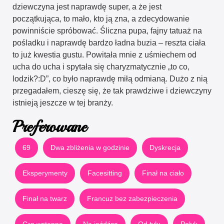
dziewczyna jest naprawdę super, a że jest
początkująca, to mało, kto ją zna, a zdecydowanie
powinniście spróbować. Śliczna pupa, fajny tatuaż na
pośladku i naprawdę bardzo ładna buzia – reszta ciała
to już kwestia gustu. Powitała mnie z uśmiechem od
ucha do ucha i spytała się charyzmatycznie „to co,
lodzik?:D”, co było naprawdę miłą odmianą. Dużo z nią
przegadałem, cieszę się, że tak prawdziwe i dziewczyny
istnieją jeszcze w tej branży.
Preferowane
69
Dwa zbliżenia w godzinie
Dyskrecja
Eksperymenty
Facesitting
Finał na ciało
Finał na twarz
Francuz bez zabezpieczenia
Gra wstępna
Na jeźdźca
Od tyłu
Połyk