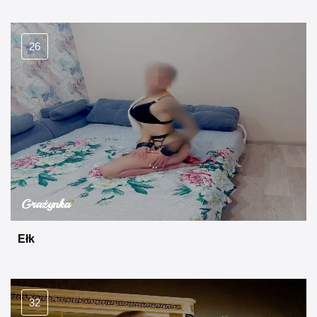
26
Grażynka
Ełk
32