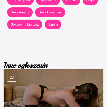
Seks Analny
Seks klasyczny
Seksowna bielizna
Szpilki
Inne ogłoszenia
20