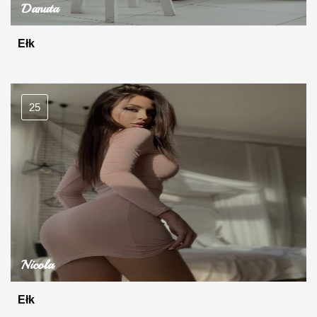
Danuta
Ełk
25
Nicola
Ełk