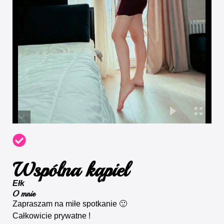
Wspólna kąpiel
Ełk
O mnie
Zapraszam na miłe spotkanie 🙂
Całkowicie prywatne !