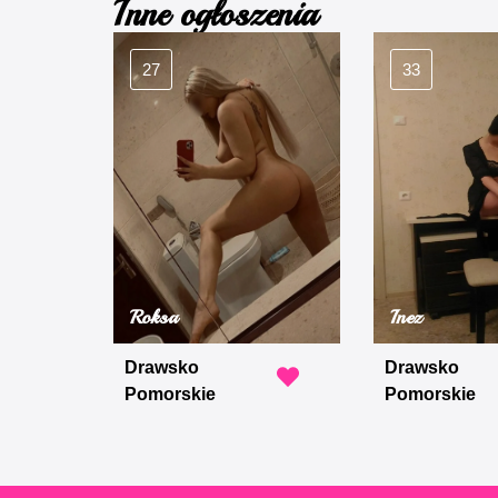
Inne ogłoszenia
27
33
Roksa
Inez
Drawsko
Drawsko
Pomorskie
Pomorskie