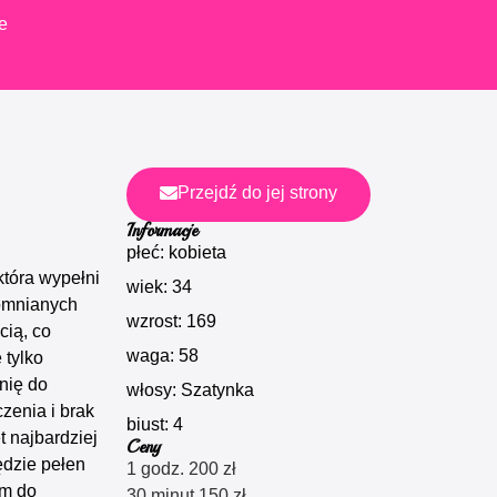
e
Przejdź do jej strony
Informacje
płeć: kobieta
która wypełni
wiek: 34
pomnianych
wzrost: 169
cią, co
waga: 58
 tylko
nię do
włosy: Szatynka
enia i brak
biust: 4
 najbardziej
Ceny
dzie pełen
1 godz. 200 zł
am do
30 minut 150 zł