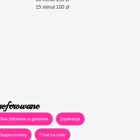
15 minut 100 zł
referowane
Dwa zbliżenia w godzinie
Dyskrecja
Eksperymenty
Finał na ciało