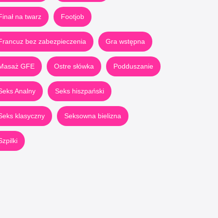
Finał na twarz
Footjob
Francuz bez zabezpieczenia
Gra wstępna
Masaż GFE
Ostre słówka
Podduszanie
Seks Analny
Seks hiszpański
Seks klasyczny
Seksowna bielizna
Szpilki