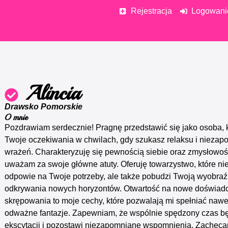
Rejestracja
Logowani
Alincia
Drawsko Pomorskie
O mnie
Pozdrawiam serdecznie! Pragnę przedstawić się jako osoba, 
Twoje oczekiwania w chwilach, gdy szukasz relaksu i nieza
wrażeń. Charakteryzuję się pewnością siebie oraz zmysłowoś
uważam za swoje główne atuty. Oferuję towarzystwo, które nie
odpowie na Twoje potrzeby, ale także pobudzi Twoją wyobraź
odkrywania nowych horyzontów. Otwartość na nowe doświadcz
skrępowania to moje cechy, które pozwalają mi spełniać nawet
odważne fantazje. Zapewniam, że wspólnie spędzony czas bę
ekscytacji i pozostawi niezapomniane wspomnienia. Zachęc