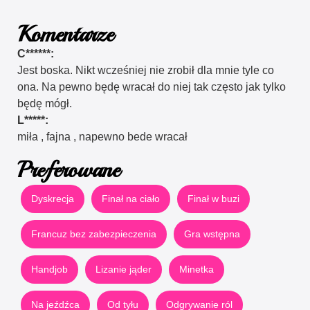
Komentarze
C******:
Jest boska. Nikt wcześniej nie zrobił dla mnie tyle co
ona. Na pewno będę wracał do niej tak często jak tylko
będę mógł.
L*****:
miła , fajna , napewno bede wracał
Preferowane
Dyskrecja
Finał na ciało
Finał w buzi
Francuz bez zabezpieczenia
Gra wstępna
Handjob
Lizanie jąder
Minetka
Na jeźdźca
Od tyłu
Odgrywanie ról