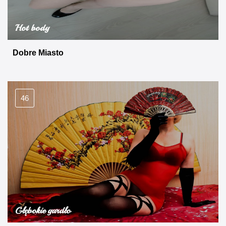
Hot body
Dobre Miasto
46
Głębokie gardło