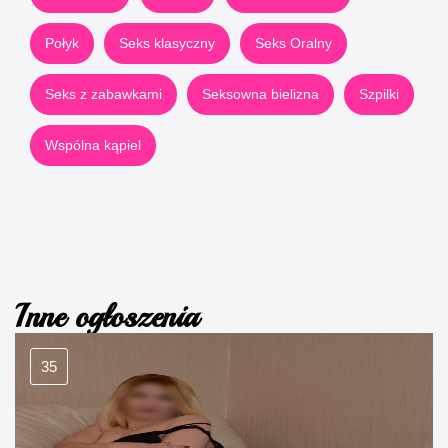
Połyk
Seks klasyczny
Seks Oralny
Seks z zabawkami
Seksowna bielizna
Szpilki
Wspólna kąpiel
Inne ogłoszenia
35