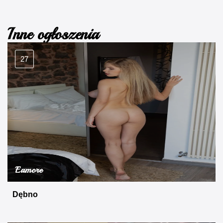
Inne ogłoszenia
27
Eamore
Dębno