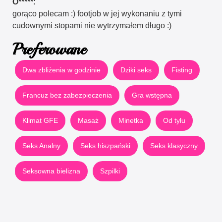
O*****:
gorąco polecam :) footjob w jej wykonaniu z tymi
cudownymi stopami nie wytrzymałem długo :)
Preferowane
Dwa zbliżenia w godzinie
Dziki seks
Fisting
Francuz bez zabezpieczenia
Gra wstępna
Klimat GFE
Masaż
Minetka
Od tyłu
Seks Analny
Seks hiszpański
Seks klasyczny
Seksowna bielizna
Szpilki