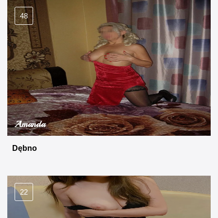
48
Amanda
Dębno
22