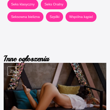
Seks klasyczny
Seks Oralny
Seksowna bielizna
Szpilki
Wspólna kąpiel
Inne ogłoszenia
21