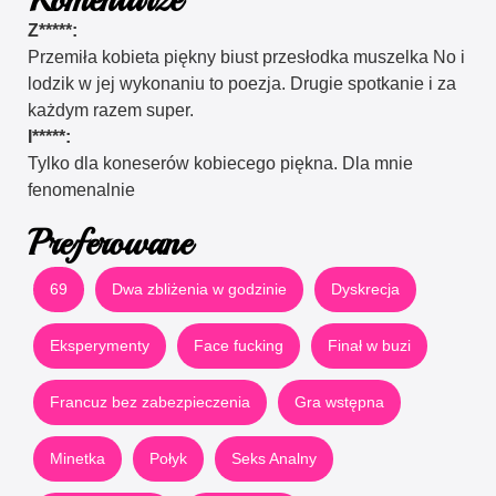
Komentarze
Z*****:
Przemiła kobieta piękny biust przesłodka muszelka No i
lodzik w jej wykonaniu to poezja. Drugie spotkanie i za
każdym razem super.
I*****:
Tylko dla koneserów kobiecego piękna. Dla mnie
fenomenalnie
Preferowane
69
Dwa zbliżenia w godzinie
Dyskrecja
Eksperymenty
Face fucking
Finał w buzi
Francuz bez zabezpieczenia
Gra wstępna
Minetka
Połyk
Seks Analny