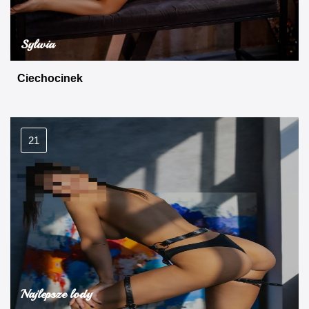
Sylwia
Ciechocinek
21
Najlepsze lody