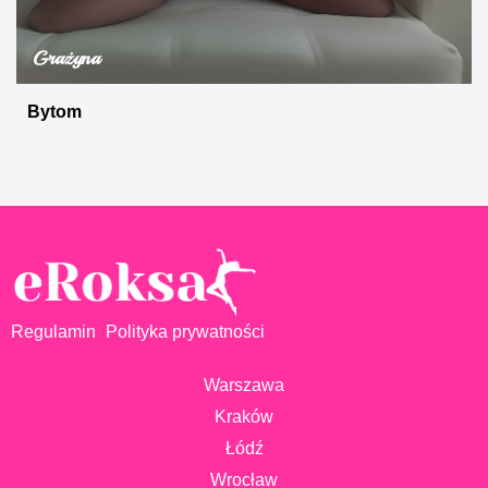
Grażyna
Bytom
Regulamin
Polityka prywatności
Warszawa
Kraków
Łódź
Wrocław