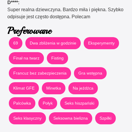
D****:
Super realna dziewczyna. Bardzo miła i piękna. Szybko
odpisuje jest często dostępna. Polecam
Preferowane
69
Dwa zbliżenia w godzinie
Eksperymenty
Finał na twarz
Fisting
Francuz bez zabezpieczenia
Gra wstępna
Klimat GFE
Minetka
Na jeźdźca
Palcówka
Połyk
Seks hiszpański
Seks klasyczny
Seksowna bielizna
Szpilki