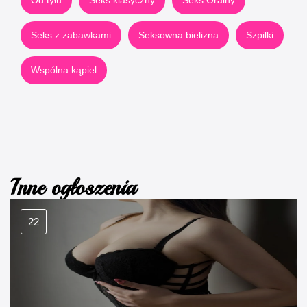
Seks z zabawkami
Seksowna bielizna
Szpilki
Wspólna kąpiel
Inne ogłoszenia
22