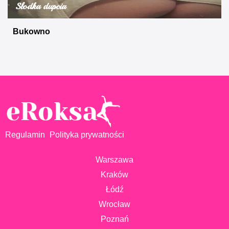
Słodka dupcia
Bukowno
Regulamin
Polityka prywatności
Warszawa
Kraków
Łódź
Wrocław
Poznań