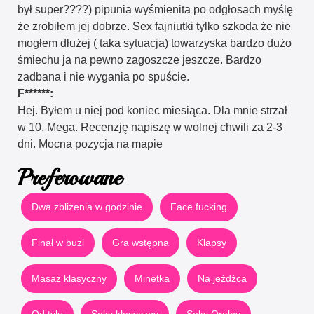
był super????) pipunia wyśmienita po odgłosach myślę
że zrobiłem jej dobrze. Sex fajniutki tylko szkoda że nie
mogłem dłużej ( taka sytuacja) towarzyska bardzo dużo
śmiechu ja na pewno zagoszcze jeszcze. Bardzo
zadbana i nie wygania po spuście.
F******:
Hej. Byłem u niej pod koniec miesiąca. Dla mnie strzał
w 10. Mega. Recenzję napiszę w wolnej chwili za 2-3
dni. Mocna pozycja na mapie
Preferowane
Dwa zbliżenia w godzinie
Face fucking
Finał w buzi
Gra wstępna
Klapsy
Masaż klasyczny
Minetka
Na jeźdźca
Od tyłu
Seks klasyczny
Seks Oralny