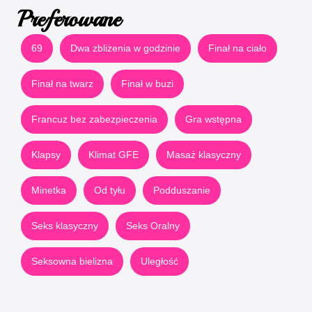
Preferowane
69
Dwa zbliżenia w godzinie
Finał na ciało
Finał na twarz
Finał w buzi
Francuz bez zabezpieczenia
Gra wstępna
Klapsy
Klimat GFE
Masaż klasyczny
Minetka
Od tyłu
Podduszanie
Seks klasyczny
Seks Oralny
Seksowna bielizna
Uległość