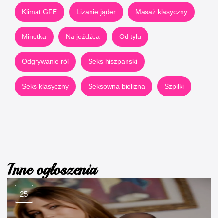
Klimat GFE
Lizanie jąder
Masaż klasyczny
Minetka
Na jeźdźca
Od tyłu
Odgrywanie ról
Seks hiszpański
Seks klasyczny
Seksowna bielizna
Szpilki
Inne ogłoszenia
25