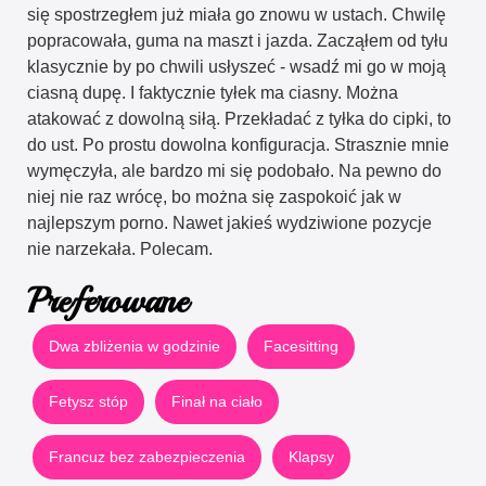
się spostrzegłem już miała go znowu w ustach. Chwilę
popracowała, guma na maszt i jazda. Zacząłem od tyłu
klasycznie by po chwili usłyszeć - wsadź mi go w moją
ciasną dupę. I faktycznie tyłek ma ciasny. Można
atakować z dowolną siłą. Przekładać z tyłka do cipki, to
do ust. Po prostu dowolna konfiguracja. Strasznie mnie
wymęczyła, ale bardzo mi się podobało. Na pewno do
niej nie raz wrócę, bo można się zaspokoić jak w
najlepszym porno. Nawet jakieś wydziwione pozycje
nie narzekała. Polecam.
Preferowane
Dwa zbliżenia w godzinie
Facesitting
Fetysz stóp
Finał na ciało
Francuz bez zabezpieczenia
Klapsy