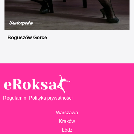
Sextorpeda
Boguszów-Gorce
Regulamin
Polityka prywatności
Warszawa
Kraków
Łódź