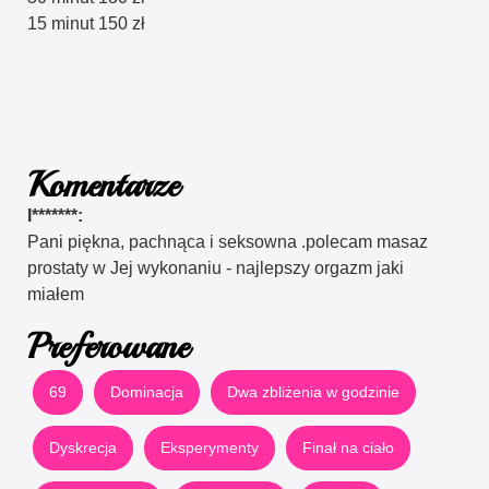
15 minut 150 zł
Komentarze
I*******:
Pani piękna, pachnąca i seksowna .polecam masaz
prostaty w Jej wykonaniu - najlepszy orgazm jaki
miałem
Preferowane
69
Dominacja
Dwa zbliżenia w godzinie
Dyskrecja
Eksperymenty
Finał na ciało