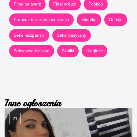
Finał na twarz
Finał w buzi
Footjob
Francuz bez zabezpieczenia
Minetka
Od tyłu
Seks hiszpański
Seks klasyczny
Seksowna bielizna
Szpilki
Uległość
Inne ogłoszenia
21