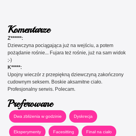
Komentarze
Z******:
Dziewczyna pociągająca już na wejściu, a potem
pożądanie rośnie... Fujara też rośnie, już na sam widok
;-)
K*****:
Upojny wieczór z przepiękną dziewczyną zakończony
cudownym seksem. Boskie aksamitne ciało.
Profesjonalny serwis. Polecam.
Preferowane
Dwa zbliżenia w godzinie
Dyskrecja
Eksperymenty
Facesitting
Finał na ciało