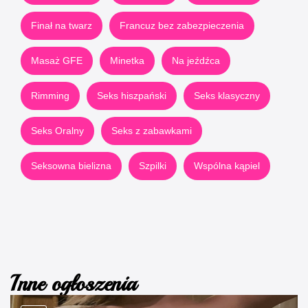
Finał na twarz
Francuz bez zabezpieczenia
Masaż GFE
Minetka
Na jeźdźca
Rimming
Seks hiszpański
Seks klasyczny
Seks Oralny
Seks z zabawkami
Seksowna bielizna
Szpilki
Wspólna kąpiel
Inne ogłoszenia