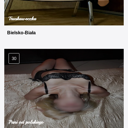
Truskaweczka
Bielsko-Biała
30
Pani od polskiego